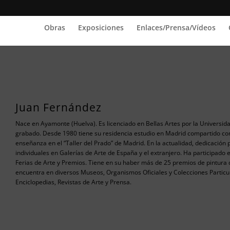
Biografía
Obras
Exposiciones
Enlaces/Prensa/Vídeos
Juan Fernández
Nace en Ayamonte (Huelva). Es licenciado en Bellas Artes por la Universid
grabado. Desde 1980 tiene su residencia estudio en Madrid compartido co
enseñanza en el “Taller del Prado” de Madrid. En la actualidad, dedicación 
individuales en Galerías de Arte de España y el extranjero. Ha participad
Ferias de Arte y Premios. Tiene en su haber más de 25 premios de pintura d
encuentra en diversos Museos, Organismos Oficiales y Colecciones Particula
Enciclopedias, Revistas de Arte y Prensa.