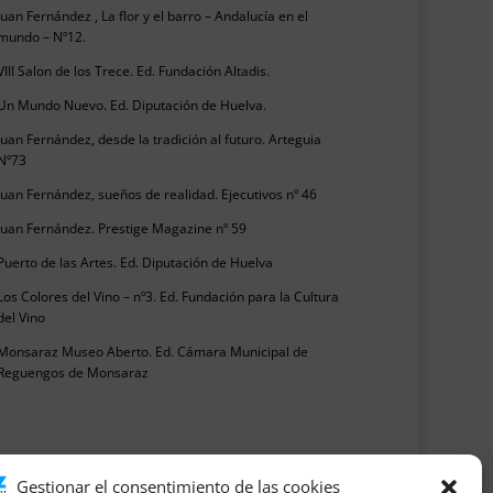
Juan Fernández , La flor y el barro – Andalucía en el
mundo – Nº12.
VIII Salon de los Trece. Ed. Fundación Altadis.
Un Mundo Nuevo. Ed. Diputación de Huelva.
Juan Fernández, desde la tradición al futuro. Arteguia
Nº73
Juan Fernández, sueños de realidad. Ejecutivos nº 46
Juan Fernández. Prestige Magazine nº 59
Puerto de las Artes. Ed. Diputación de Huelva
Los Colores del Vino – nº3. Ed. Fundación para la Cultura
del Vino
Monsaraz Museo Aberto. Ed. Cámara Municipal de
Reguengos de Monsaraz
Gestionar el consentimiento de las cookies