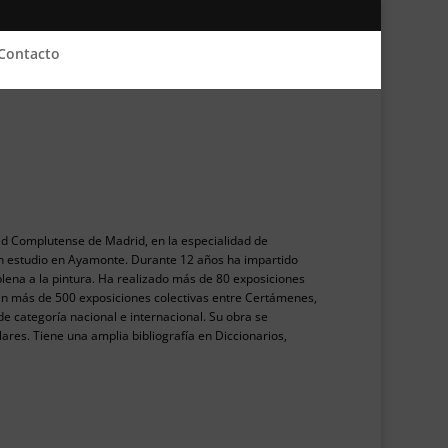
Contacto
ad Complutense de Madrid, en la especialidad de
n estudio en Ayamonte. Durante 12 años ha impartido
plena a la pintura. Ha realizado más de 80 exposiciones
o en más de 500 exposiciones colectivas entre Certámenes,
e categoría nacional e internacional. Su obra se
res. Tiene una amplia bibliografía en Diccionarios,