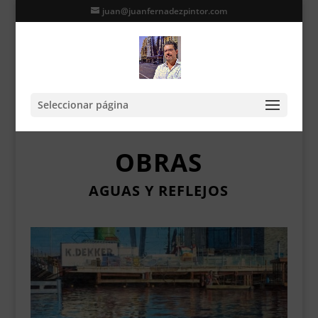
juan@juanfernadezpintor.com
Seleccionar página
OBRAS
AGUAS Y REFLEJOS